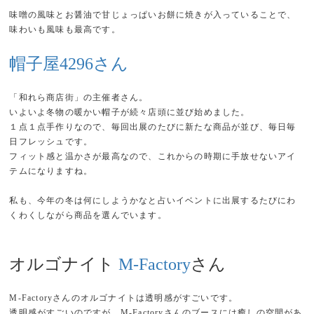
味噌の風味とお醤油で甘じょっぱいお餅に焼きが入っていることで、
味わいも風味も最高です。
帽子屋4296さん
「和れら商店街」の主催者さん。
いよいよ冬物の暖かい帽子が続々店頭に並び始めました。
１点１点手作りなので、毎回出展のたびに新たな商品が並び、毎日毎
日フレッシュです。
フィット感と温かさが最高なので、これからの時期に手放せないアイ
テムになりますね。
私も、今年の冬は何にしようかなと占いイベントに出展するたびにわ
くわくしながら商品を選んでいます。
オルゴナイト
M-Factory
さん
M-Factoryさんのオルゴナイトは透明感がすごいです。
透明感がすごいのですが、M-Factoryさんのブースには癒しの空間があ