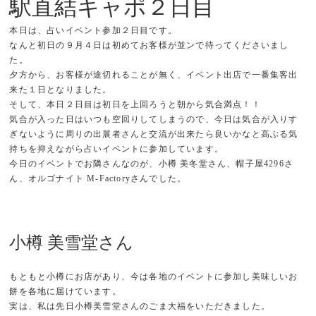
駅直結キャポ２日目
本日は、占いイベント参加２日目です。
なんと初日の９月４日は初めてお客様が並ンで待ってくださいまし
た。
夕方から、お客様が途切れることが無く、イベント出店で一番集客出
来た１日となりました。
そして、本日２日目は初日を上回ろうと朝から気合満点！！
気合が入った日はいつも空回りしてしまうので、今日は気合が入りす
ぎないように周りの出展者さんと交流が出来たら良いかなと高ぶる気
持ちを抑えながら占いイベントに参加しています。
今日のイベントでお隣さんなのが、小樽 美冬堂さん、帽子屋4296さ
ん、オルゴナイト M-Factoryさんでした。
小樽 美雪堂さん
もともと小樽にお店があり、今は各地のイベントに参加し美味しいお
餅を各地に届けています。
実は、私は先日小樽美雪堂さんのごま大福をいただきました。