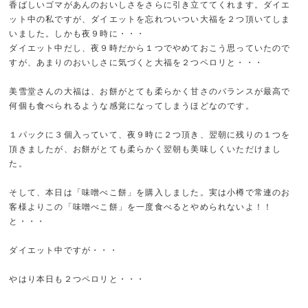
香ばしいゴマがあんのおいしさをさらに引き立ててくれます。ダイエ
ット中の私ですが、ダイエットを忘れついつい大福を２つ頂いてしま
いました。しかも夜９時に・・・
ダイエット中だし、夜９時だから１つでやめておこう思っていたので
すが、あまりのおいしさに気づくと大福を２つペロリと・・・
美雪堂さんの大福は、お餅がとても柔らかく甘さのバランスが最高で
何個も食べられるような感覚になってしまうほどなのです。
１パックに３個入っていて、夜９時に２つ頂き、翌朝に残りの１つを
頂きましたが、お餅がとても柔らかく翌朝も美味しくいただけまし
た。
そして、本日は「味噌べこ餅」を購入しました。実は小樽で常連のお
客様よりこの「味噌べこ餅」を一度食べるとやめられないよ！！
と・・・
ダイエット中ですが・・・
やはり本日も２つペロリと・・・