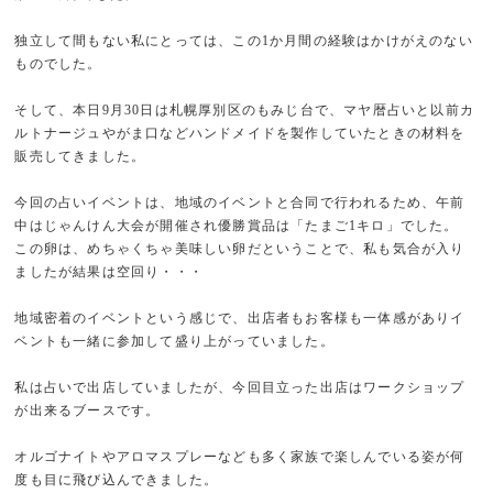
独立して間もない私にとっては、この1か月間の経験はかけがえのない
ものでした。
そして、本日9月30日は札幌厚別区のもみじ台で、マヤ暦占いと以前カ
ルトナージュやがま口などハンドメイドを製作していたときの材料を
販売してきました。
今回の占いイベントは、地域のイベントと合同で行われるため、午前
中はじゃんけん大会が開催され優勝賞品は「たまご1キロ」でした。
この卵は、めちゃくちゃ美味しい卵だということで、私も気合が入り
ましたが結果は空回り・・・
地域密着のイベントという感じで、出店者もお客様も一体感がありイ
ベントも一緒に参加して盛り上がっていました。
私は占いで出店していましたが、今回目立った出店はワークショップ
が出来るブースです。
オルゴナイトやアロマスプレーなども多く家族で楽しんでいる姿が何
度も目に飛び込んできました。