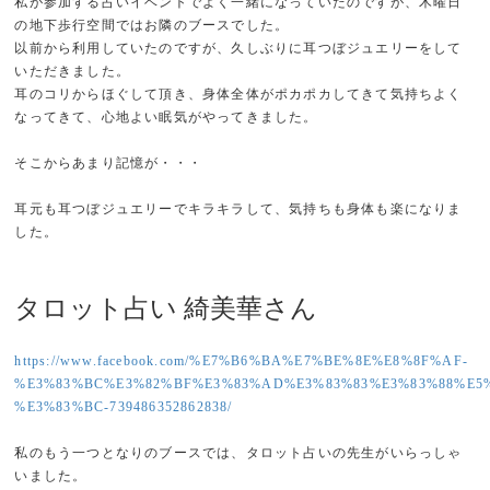
私が参加する占いイベントでよく一緒になっていたのですが、木曜日
の地下歩行空間ではお隣のブースでした。
以前から利用していたのですが、久しぶりに耳つぼジュエリーをして
いただきました。
耳のコリからほぐして頂き、身体全体がポカポカしてきて気持ちよく
なってきて、心地よい眠気がやってきました。
そこからあまり記憶が・・・
耳元も耳つぼジュエリーでキラキラして、気持ちも身体も楽になりま
した。
タロット占い 綺美華さん
https://www.facebook.com/%E7%B6%BA%E7%BE%8E%E8%8F%AF-
%E3%83%BC%E3%82%BF%E3%83%AD%E3%83%83%E3%83%88%E5
%E3%83%BC-739486352862838/
私のもう一つとなりのブースでは、タロット占いの先生がいらっしゃ
いました。