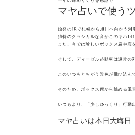
一年の締めくくりを感謝で
マヤ占いで使うツ
始発のJRで札幌から旭川へ向かう列
独特のクラシカルな音がこの
キハ1
また、今では珍しいボックス席や窓
そして、ディーゼル起動車は通常の
このいつもとちがう景色が飛び込ん
そのため、ボックス席から眺める風
いつもより、「少しゆっくり」行動
マヤ占いは本日大晦日