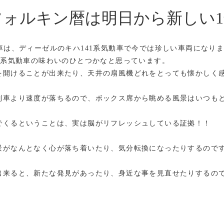
ォルキン暦は明日から新しい1
車は、ディーゼルの
キハ141系気動車で今では珍しい車両になり
41系気動車の味わいのひとつかなと思っています。
を開けることが出来たり、天井の扇風機どれをとっても懐かしく
列車より速度が落ちるので、ボックス席から眺める風景はいつも
でくるということは、実は脳がリフレッシュしている証拠！！
景がなんとなく心が落ち着いたり、気分転換になったりするので
出来ると、新たな発見があったり、身近な事を見直せたりするの